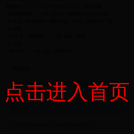
瞰临城中。——《后汉书·光武纪上》注：“俯视日瞰。”
下瞰峭壑阴森。——明· 徐宏祖《徐霞客游记·游黄山记》
(4) 又如：瞰视(俯视)；瞰睨(俯视，近看)；瞰临(居高下视)
(5) 窥视
高明之家，鬼瞰其室。——汉· 扬雄《解嘲》
(6) 远望
前瞰大海。——宋· 沈括《梦溪笔谈》
经典青蛙
点击进入首页
爆冷，匈牙利能让世人铭记，还得谢谢他
最新发表
丹麦足球禁赛风波：揭秘背后的真相与影响