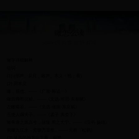
瞰怎么读
2025-05-21 11:33:16
4772
瞰字详细解释
动词
(1) (形声。从目，敢声。本义：视；看)
(2) 同本义
瞰，视也。——《广雅·释诂一》
瞰四裔而抗棱。——《文选·班固·东都赋》
左瞰暘谷。——《文选·张衡·东京赋》
王使人矙夫子。——《孟子·离娄下》
瞰帝唐之嵩高兮，脉隆 周之大宁。——《汉书·扬雄》
俯瞰九江水，旁瞻万里壑。—— 元稹《松鹤》
(3) 从高的地方向下看，俯视