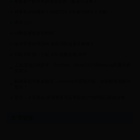
手机各个软件界面都变黑色，解决方法来了
神奇风光在哪里？佳能EOS R专微HDR大片攻略
净水之心
lol季前赛有多长时间
版本常用材料百科 新的旧的这里全都有了
💥即开即用！七款 iOS 免费影视 APP
工业现场总线技术，Profinet、EtherCAT与Modbus的通信协
议对比
解锁索尼手机新篇章：Android O系统升级，体验极致流畅与
安全！
官方：卡拉曼达/皮城警备大区停机维护为跨区匹配做准备
友情链接