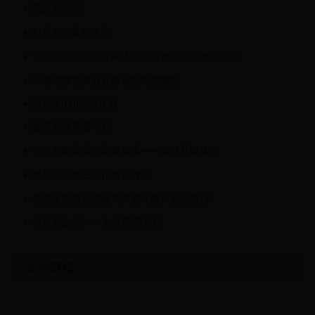
闇黮的意思
AI变形工具有哪些
TCL电视怎么设置网络连接与智能功能使用指南
王者荣耀体验服开服审核周期解析
BURN THE WITCH
途安和速腾哪个好
传奇私服荣誉勋章哪里爆——探寻获取途径
微星h110m主板配什么cpu
华为手机微信收藏夹位置详解及相关技巧
世界杯之父——朱尔斯.雷米特
友情链接