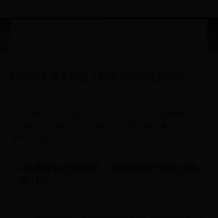
吵架的本质是什么？聪明人如何化解冲突
2026-08-06 10:35:17
在我们的生活中，吵架似乎是一件常见而又不可避免的事情。每
个人都经历过这样的时刻：你和伴侣、朋友或者同事因为一些小
事争吵，最后却
CF武圣套装全面测评，实战表现与获取攻略
一网打尽
2026-08-06 01:51:17