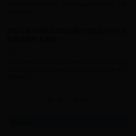
你不知道如何完成这个任务，那么你可能会遇到一些困难。在本
文中，我们将为
想自己换手机电池却怕搞砸?别慌!超详细手机
换电池指南,它来啦!
2026-08-02 21:23:44
如何更换手机电池视频 想自己动手换手机电池 其实不难 跟着步
骤来 小白也能搞定 先说说准备工作 工具得备齐 不然干到一半卡
壳就尴尬了 最
前一页
后一页
最新发表