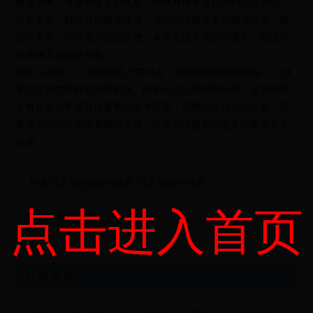
膝盖手术、康复和恢复训练后，魏秋月终于重新回到国际赛场。
目前看来，魏秋月的移动速度、弹跳还没有恢复到最佳状态，但
经验丰富、传球更为稳定的她，有望在接下来的比赛中，在逆境
时替换上场稳定局面。
明天（23日），北京时间上午11点，中国女排将和美国队，上演
本次女排世界杯的巅峰对决。由于此次比赛强弱分明，这场的胜
者将非常有希望取得赛事的最终冠军，而哪怕输掉这场比赛，只
要接下去的八场比赛保持全胜，依然有望提前锁定里约奥运会入
场券。
用来写文章的app有哪些 写文章软件推荐
点击进入首页
《代码整洁之道-上》
最新发表