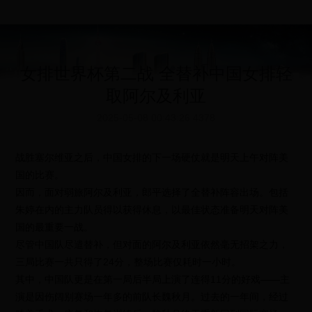
女排世界杯第二战 全替补中国女排轻
取阿尔及利亚
2025-05-08 00:43:26
4378
战胜塞尔维亚之后，中国女排的下一场硬仗就是明天上午对阵美
国的比赛。
因而，面对弱旅阿尔及利亚，郎平选择了全替补阵容出场。包括
朱婷在内的主力队员得以获得休息，以最佳状态准备明天对阵美
国的最重要一战。
尽管中国队尽遣替补，但对面的阿尔及利亚依然毫无招架之力，
三局比赛一共只得了24分，整场比赛仅耗时一小时。
其中，中国队更是在第一局后半局上演了连得11分的好戏——主
演是因伤阔别赛场一年多的前队长魏秋月。过去的一年间，经过