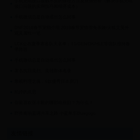
手机充电接口接触不良的修理方法及费用分析（解决手机充电
接口问题的实用技巧和经济成本）
手机微信总是自动退出怎么回事
DNF2018春节宠物介绍 2018春节宠物雪兔蒂娅/火狐艾芙外
观及属性一览
LCK公布夏季赛各队大名单：T1/GEN/DK/HLE等强队维持春
季阵容
手机微信总是自动退出怎么回事
著名抗日英烈、英雄群体名录
乘載料理之魂：6款優秀日本廚刀
纶綍的意思
你最喜欢张丰毅的哪部电视剧？为什么？
野兽奏响蓝调共享之路 小蓝单车Bluegogo
友情链接