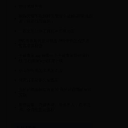
如何抛出异常
狗狗突然不吃飼料怎麼辦？破解6個常見原
因，輕鬆找回食慾！
一篇文章让你了解日本所有的面
360借条如何提高额度 360借条怎么快速
提高增加额度
手机搬家app有哪些？手机搬家软件排行
榜-手机搬家app官方下载
小山的英语怎么说怎么读
领克订车后多久能提车
洗牙粉哪里药店有卖的,洗牙粉在哪里可以
买到
蒹葭萋萋，白露未晞。所谓伊人，在水之
湄。全诗意思及赏析