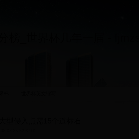
榜_世界杯几年一届 - fjmzsy
界杯
世界杯英文缩写
大型侵入点需15个道标石
-08 03:35:52
6710