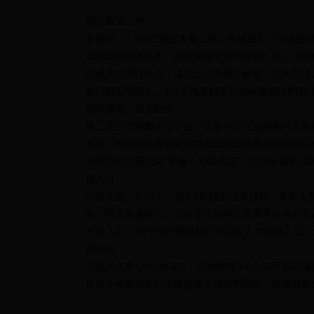
阿古斯第二周
本周四，7.3阿古斯迎来第二周，开放最后一章地图
和玛凯雷世界任务。阿古斯防卫军声望和工程、珠宝
完成第二周任务后，侵入点也将随之解锁。在大型侵入
在玛凯雷地图上，有3个稀有精英分别掉落疯狂的混
卵的稀有。相关帖子：
第二周三张地图全部开放，玩家可以完成探索阿古斯
另外，阿古斯稀有精英成就和宠物全谱系战神也能完
光军团的武器幻化“军械：光铸武器”。完成全谱系战
侵入点
小侵入点：3-10人，有3个阶段的任务目标，最后击
晶，阿古斯道标石。另外还奖励阿古斯周常任务的太
大侵入点：15个阿古斯道标石可以进入大型侵入点。
BOSS。
小侵入点有1个小BOSS，击杀所有小BOSS可获得
这两个成就都是阿古斯的勇士成就所需的，该成就奖