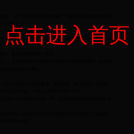
玛凯雷、第二章剧情任务“黑暗觉醒”、纳斯拉克斯要塞世界任务
任务也将开启。
点击进入首页
点中，包含了阿古斯世界BOSS。
沌奔行者、酸液喷射者、柔光法力鳐坐骑，另外还有掉落邪能鱼
成就，提升阿古斯的骑行速度。
成了。击杀阿古斯全部稀有可获得阿古斯冒险家成就，解锁圣
神则奖励宠物邪爪魔鼠。
杀小BOSS奖励880纯洁装备，神器能量，黯淡的阿古尼特水
古阿古尼特水晶。小侵入点通常持续6个小时。
大型侵入点开放时间持续一周，里面有掉落930装备的新世界
成就先发制人;击杀所有阿古斯世界BOSS则可获得歼灭战成就。
励光明使者头衔。