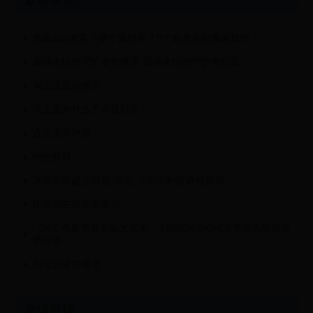
搬家app便宜？哪个最好用？8个标准选好搬家软件！
原神永恒的守护者在哪里 原神永恒的守护者位置
淘宝设置在哪里
冥王星为什么不再是行星?
古古美美评测
岬的解释
冰箱东西越少就越“省电”？电小豹告诉你真相
坏掉的主板能卖多少
LCK公布夏季赛各队大名单：T1/GEN/DK/HLE等强队维持春
季阵容
淘宝设置在哪里
友情链接