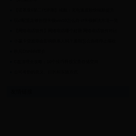
【诺基亚6第二代评测】续航：充电速度较快续航提升
玩cf配置足够但很卡顿win10怎么办 cf卡顿解决方法一览
【网络电话软件】网络电话哪个好用 网络电话软件对比
小赢卡贷逾期会影响联系人吗？逾期怎么协商停止催收
欧凡OVANN简介
C盘清理全攻略：10个技巧释放宝贵存储空间
公司考勤的意义、目的和实施方式
友情链接