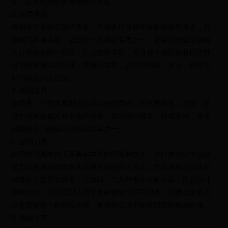
迎，以慕尼黑的黑啤酒最为著名。
2. 德国香肠
德国素有香肠王国的美誉，凭借多样化和美味的香肠而闻名，具
有很高的著名度，是世界十大顶级名菜之一，香肠历来就是德国
人日常饮食的一部分，不仅数量丰富，而且每个地区都有自己独
特的香肠做法和口味，其做法丰富，以肉质细腻、多汁，香味浓
郁的特点深受欢迎。
3. 德国皮具
德国是一个在皮具制作上很出色的国家，不管是钱包，皮带，还
是护照夹都都具有很高的质量，而且设计精美，款式多样，是来
到德国必不能错过的购买清单之一。
4. 德国刀具
德国在刀具制作上面有着丰富的经验和技术，在打造过程中会根
据刀具的用途和需求来选择合适的淬火方法，凭借卓越的品质和
精湛的工艺享有盛誉，在德国，刀具种类十分的丰富，而且设计
风格时尚，可以买到适用于各种食材的不同刀具，只是游客购买
后需要提前了解相应法规，避免购买后不能带回国的尴尬处境。
5. 德国手表