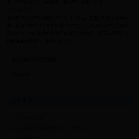
名，而且包装也十分的精美，是伴手礼的最佳选择。
10. 胡桃夹子
胡桃夹子是流传于德国的一种民间工艺品，主要由胡桃木著作而
成，也是当地圣诞节最受欢迎的礼物之一，其代表着浓郁的德国
历史文化，凭借生动有趣的形象颇受人们欢迎，购买以后可以当
做装饰品或者摆件，都十分的不错。
阳光保险小苹果万能险
文献检索
最新发表
HTC M8Et参数
10款必备的服装设计软件，全面盘点！
飞利浦E170