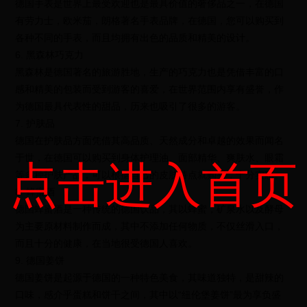
德国手表是世界上最受欢迎也是最具价值的奢侈品之一，在德国
有劳力士，欧米茄，朗格著名手表品牌，在德国，您可以购买到
各种不同的手表，而且均拥有出色的品质和精美的设计。
6. 黑森林巧克力
黑森林是德国著名的旅游胜地，生产的巧克力也是凭借丰富的口
感和精美的包装而受到游客的喜爱，在世界范围内享有盛誉，作
为德国最具代表性的甜品，历来也吸引了很多的游客。
7. 护肤品
德国在护肤品方面凭借其高品质、天然成分和卓越的效果而闻名
于世，在德国可以购买到身体护理油、面部精华、爽肤水、眼霜
点击进入首页
等多种护肤产品，可以根据自己的皮肤特点就购买，十分实惠。
8. 蜂蜜酒
德国蜂蜜酒是一种传统的德国饮品，其以蜂蜜，矿泉水以及酵母
为主要原材料制作而成，其中不添加任何物质，不仅丝滑入口，
而且十分的健康，在当地很受德国人喜欢。
9. 德国姜饼
德国姜饼是起源于德国的一种特色美食，其味道独特，是甜辣的
口味，感介乎蛋糕和饼干之间，其中以“纽伦堡姜饼”最为享负盛