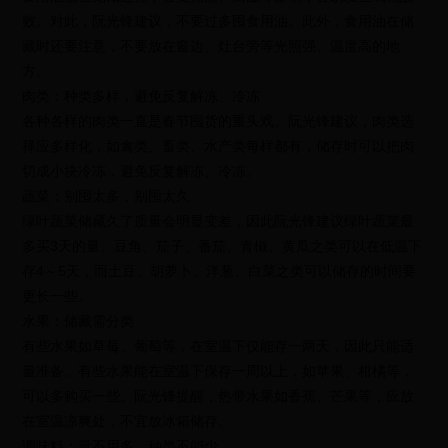
败。对此，阮光锋建议，不要过多囤食用油。此外，食用油在储
藏时还要注意，不要放在窗边、灶台旁等光照强、温度高的地
方。
肉类：种类多样，避免反复解冻、冷冻
各种各样的肉类一直是春节囤货的重头戏。阮光锋建议，肉类选
择应多样化，如禽类、畜类、水产类每样都有，储存时可以把肉
切成小块冷冻，避免反复解冻、冷冻。
蔬菜：别囤太多，别囤太久
绿叶蔬菜储藏久了质量会明显变差，因此阮光锋建议绿叶蔬菜最
多买3天的量。豆角、茄子、番茄、青椒、黄瓜之类可以在低温下
存4～5天，而土豆、胡萝卜、洋葱、白菜之类可以储存的时间要
更长一些。
水果：储藏需分类
有些水果如草莓、葡萄等，在室温下仅能存一两天，因此只能适
量准备。有些水果能在室温下保存一周以上，如苹果、柑橘等，
可以多购买一些。阮光锋提醒，热带水果如香蕉、芒果等，应放
在室温凉爽处，不宜放冰箱储存。
调味料：量不用多，种类不能少