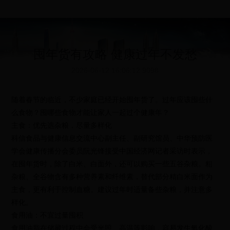
囤年货有攻略 健康过年不发愁
2026-06-12 16:06:12
9098
随着春节的临近，不少家庭已经开始囤年货了。过年应该囤些什
么食物？囤哪些食物才能让家人一起过个健康年？
主食：优先选杂粮，尽量多样化
科信食品与健康信息交流中心副主任、副研究馆员、中华预防医
学会健康传播分会委员阮光锋接受中国经济网记者采访时表示，
在囤年货时，除了白米、白面外，还可以购买一些五谷杂粮。粗
杂粮、全谷物含有多种营养素和纤维素，替代部分精白米面作为
主食，更有利于控制血糖。建议过年时适量备些杂粮，并注意多
样化。
食用油：不宜过量囤积
食用油脂在储藏过程中会受光照、高温等影响，容易发生氧化酸