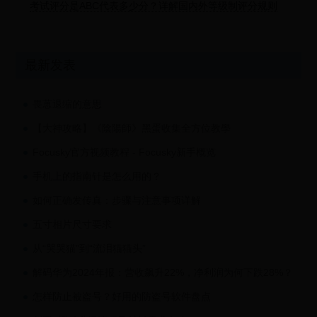
考试评分是ABC代表多少分？详解国内外等级制评分规则
最新发表
畏葸退缩的意思
【大神攻略】《陰陽師》黑蛋收集全方位教學
Focusky官方视频教程 - Focusky新手概览
手机上的指南针是怎么用的？
如何正确发传真：步骤与注意事项详解
五寸相片尺寸要求
从“哭哭猫”到“流泪猫猫头”
解码华为2024年报：营收飙升22%，净利润为何下跌28%？
怎样防止被盗号？好用的防盗号软件盘点