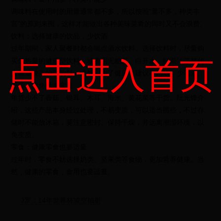
调味料在使用时的用量通常都不多，所以按照“量不多，种类丰
富”的原则来囤，这样才能做出各种美味菜肴的同时又不会浪费。
饮料：选择健康的饮品，少饮酒
过年期间，家人聚餐时都会喝点酒水饮料。选择饮料时，尽量购
点击进入首页
买低热量的健康型饮料，或者用无糖茶、白开水、纯果汁等替代
含糖量较高的甜饮料。此外，为了健康，建议不喝酒、少喝酒。
干货：避免受潮变质
年货少不了香菇、银耳、木耳、海米、黄花菜等干货。阮光锋介
绍，这些产品本身经过处理，不易变质，可以适当囤些，不过存
储时不能放冰箱，要注意密封、保持干燥，并远离潮湿环境，以
免变质。
零食：健康零食也要适量
过年时，零食不妨选择奶类、坚果类等食物，更加营养健康。当
然，健康的零食，食用也要适量。
J罗：14年世界杯凌空抽射