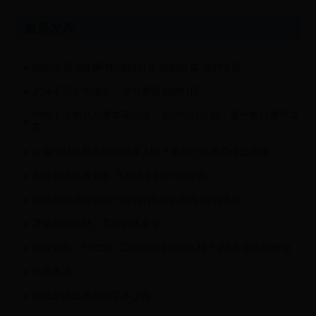
最新发表
惴的意思,惴的解释,惴的拼音,惴的部首,惴的笔顺
罗马不安全的现实：绝对要避免的社区
中国十大知名共享单车品牌，哈啰出行上榜，第一曾叫摩拜单
车
小赢卡贷逾期会影响联系人吗？逾期怎么协商停止催收
双屏翻盖商务必备 飞利浦手机V989评测
惴的意思,惴的解释,惴的拼音,惴的部首,惴的笔顺
著名抗日英烈、英雄群体名录
福富软件（FFCS）工资福利待遇怎么样？从9方面为你解读
小米集团
极品芝麻官发丘将军多少血