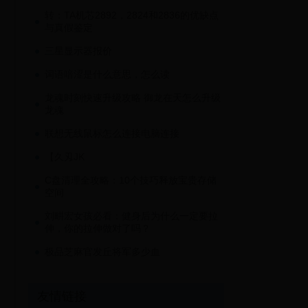
转：TA机芯2892，2824和2836的优缺点
与真假鉴定
三星显示器报价
词语喑涩是什么意思，怎么读
龙魂时刻快速升级攻略 御龙在天怎么升级
龙魂
联想无线鼠标怎么连接电脑连接
【久刄JK
C盘清理全攻略：10个技巧释放宝贵存储
空间
刘畊宏女孩必看：健身后为什么一定要拉
伸，你的拉伸做对了吗？
极品芝麻官发丘将军多少血
友情链接