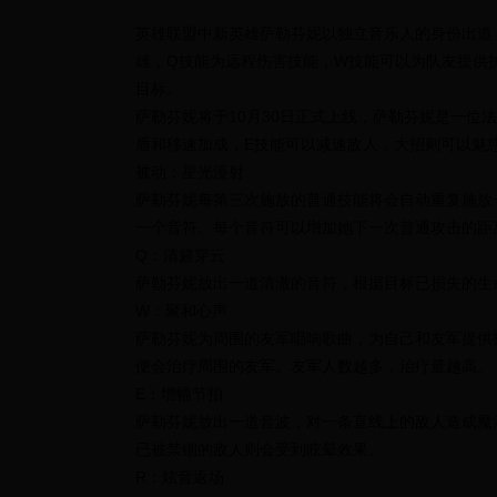
英雄联盟中新英雄萨勒芬妮以独立音乐人的身份出道，
雄，Q技能为远程伤害技能，W技能可以为队友提供
目标。
萨勒芬妮将于10月30日正式上线，萨勒芬妮是一位
盾和移速加成，E技能可以减速敌人，大招则可以魅
被动：星光漫射
萨勒芬妮每第三次施放的普通技能将会自动重复施放
一个音符。每个音符可以增加她下一次普通攻击的距
Q：清籁穿云
萨勒芬妮放出一道清澈的音符，根据目标已损失的生
W：聚和心声
萨勒芬妮为周围的友军唱响歌曲，为自己和友军提供
便会治疗周围的友军。友军人数越多，治疗量越高。
E：增幅节拍
萨勒芬妮放出一道音波，对一条直线上的敌人造成魔
已被禁锢的敌人则会受到眩晕效果。
R：炫音返场