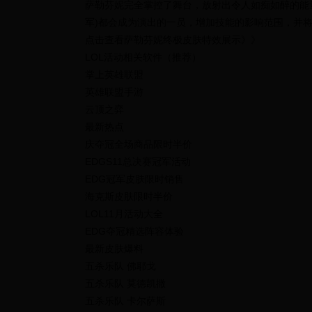
萨勒芬妮完全掌控了舞台，放射出令人如痴如醉的能
军)都会成为演出的一员，增加技能的影响范围，并
点击查看萨勒芬妮终极皮肤特效展示》》
LOL活动相关软件（推荐）
掌上英雄联盟
英雄联盟手游
云顶之弈
最新热点
庆夺冠全场商品限时半价
EDGS11总决赛冠军活动
EDG冠军皮肤限时销售
海克斯皮肤限时半价
LOL11月活动大全
EDG夺冠精选阵容体验
最新皮肤爆料
五杀乐队 佛耶戈
五杀乐队 莫德凯撒
五杀乐队 卡尔萨斯