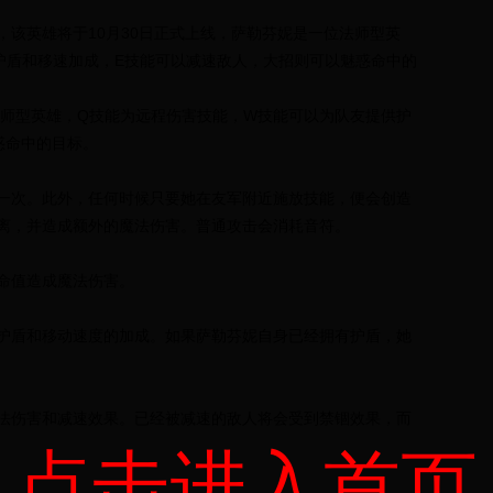
该英雄将于10月30日正式上线，萨勒芬妮是一位法师型英
护盾和移速加成，E技能可以减速敌人，大招则可以魅惑命中的
法师型英雄，Q技能为远程伤害技能，W技能可以为队友提供护
惑命中的目标。
一次。此外，任何时候只要她在友军附近施放技能，便会创造
离，并造成额外的魔法伤害。普通攻击会消耗音符。
命值造成魔法伤害。
护盾和移动速度的加成。如果萨勒芬妮自身已经拥有护盾，她
法伤害和减速效果。已经被减速的敌人将会受到禁锢效果，而
点击进入首页