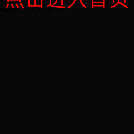
量，魅惑敌人并造成魔法伤害。每一个受到波及的英雄(包括友
将友军英雄身上的音符数目提至上限。