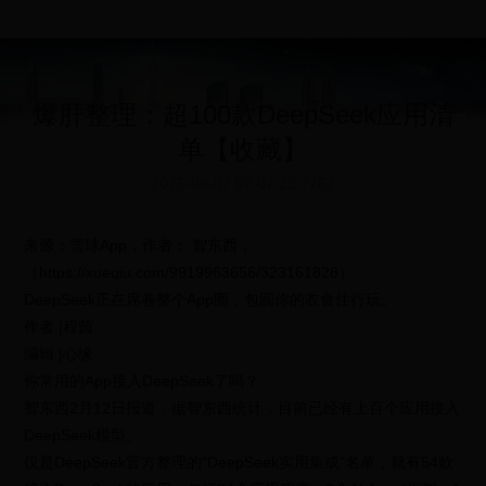
爆肝整理：超100款DeepSeek应用清
单【收藏】
2025-08-07 07:07:22
7762
来源：雪球App，作者： 智东西，
（https://xueqiu.com/9919963656/323161828）
DeepSeek正在席卷整个App圈，包圆你的衣食住行玩。
作者 |程茜
编辑 |心缘
你常用的App接入DeepSeek了吗？
智东西2月12日报道，据智东西统计，目前已经有上百个应用接入
DeepSeek模型。
仅是DeepSeek官方整理的“DeepSeek实用集成”名单，就有54款