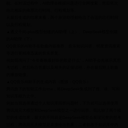
能。在对话过程中，AI助理会根据问题进行全网搜索，然后依次
给出相应的推荐出行时间、行程规划等。
从最后生成的结果来看，两个旅游助理都给出了合适的出行时间
以及行程规划。
▲通义千问-plus模型创建的AI助理（上）、DeepSeek模型创建
的AI助理（下）
QQ音乐的AI助手在歌曲内容推荐、音乐知识问答、明星资讯搜索
等进行更精准迅速的音乐答复。
例如我询问了“今年春晚最好听的歌是什么”，AI助手会先展示其思
考过程，然后给出答案以及相关的证据说明，并在最后附上歌曲
的播放链接。
▲QQ音乐AI助手的生成内容（图源：QQ音乐）
腾讯旗下的智能工作台ima，将DeepSeek集成到了搜、读、写和
知识库能力之中。
例如当我选择通过个人知识库回答问题时，下方就可以选择使用
腾讯混元大模型和DeepSeek模型之一进行回答。我比较了两个模
型的生成结果，最大的不同就是DeepSeek模型会展现完整的思考
过程，腾讯混元大模型是直接给出答案，二者都基于知识库中内