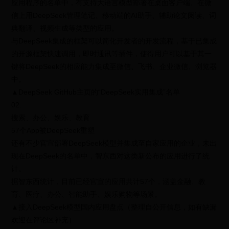
应用程序的名单中，有支持大语言模型部署在桌面客户端、在微
信上用DeepSeek管理笔记、移动端的AI助手、辅助论文阅读、词
典翻译、视频生成等类型的应用。
与DeepSeek集成的框架可以简化开发者的开发流程，基于已集成
的开源框架快速调用，即时通讯等插件，使得用户可以基于其一
键将DeepSeek的相应能力集成至微信、飞书、企业微信、浏览器
中。
▲DeepSeek GitHub主页的“DeepSeek实用集成”名单
02.
搜索、办公、娱乐、教育
57个App被DeepSeek重塑
还有不少官宣部署DeepSeek模型并集成至自家应用的企业，未出
现在DeepSeek的名单中，智东西对这类新公布的应用进行了统
计。
据智东西统计，目前已经官宣的应用共计57个，涵盖金融、教
育、医疗、办公、智能助手、娱乐购物等场景。
▲接入DeepSeek模型国内应用盘点（整理自公开信息，如有缺漏
欢迎在评论区补充）