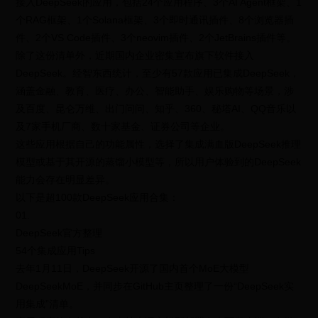
接入DeepSeek的应用，包括24个应用程序、3个AI Agent框架、1
个RAG框架、1个Solana框架、3个即时通讯插件、8个浏览器插
件、2个VS Code插件、3个neovim插件、2个JetBrains插件等。
除了这份清单外，近期国内企业密集宣布旗下软件接入
DeepSeek。经智东西统计，至少有57款应用已集成DeepSeek，
涵盖金融、教育、医疗、办公、智能助手、娱乐购物等场景，涉
及百度、昆仑万维、出门问问、知乎、360、秘塔AI、QQ音乐以
及7家手机厂商、数十家基金、证券公司等企业。
这些应用根据自己的功能属性，选择了集成满血版DeepSeek推理
模型或基于其开源的蒸馏小模型等，所以用户体验到的DeepSeek
能力会存在明显差异。
以下是超100款DeepSeek应用合集：
01.
DeepSeek官方整理
54个集成应用Tips
去年1月11日，DeepSeek开源了国内首个MoE大模型
DeepSeekMoE，并同步在GitHub主页整理了一份“DeepSeek实
用集成”清单。