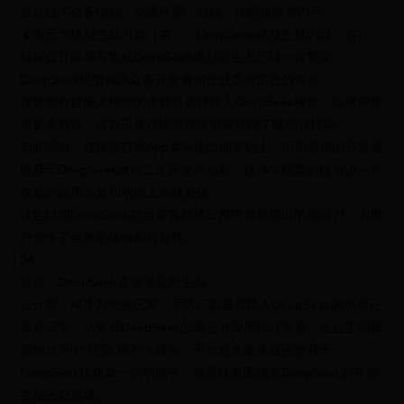
容总结了必备物品、交通住宿、游玩、拍照攻略等内容。
▲混元大模型生成内容（左）、DeepSeek模型生成内容（右）
目前公开部署与集成DeepSeek模型的生态已经一片繁荣，
DeepSeek模型成为众多开发者和企业竞相追逐的焦点。
很多拥有自研大模型的企业也选择接入DeepSeek模型，给用户提
供更多选择，这真正使得模型和应用端实现了联动与协同。
与此同时，在加强自家App本身能力的基础上，不同领域的开发者
能基于DeepSeek进行二次开发和创新，使得大模型的能力进一步
在新的应用场景和功能上实现突破。
这也说明DeepSeek在当前各领域应用中所展现出的影响力，为用
户带来了全新的体验和可能性。
04.
结语：DeepSeek正带飞应用生态
云计算、AI算力产业玩家、手机厂商全员接入DeepSeek的热潮正
滚滚而来。从集成DeepSeek的第三方应用特点来看，企业正积极
拥抱当下的“顶流”国产大模型，不论是全面集成还是基于
DeepSeek优化单一的功能等，都意味着围绕着DeepSeek的开源
生态正在形成。