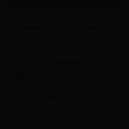
最新发表
消逝的光芒回到鲁伯特哪里进入方法
台式电脑网线接口在哪里（电脑常见接口图解都在这了）
Deepseek：黑客游戏整理大全，黑客技术零基础入门到精
通，收藏这篇就够了
王力宏为什么叫二哥 原来“二哥”称呼是这么来的！
《真实魔鬼游戏2015》免费在线观看完整版高清1080P视频
外国人最喜欢的中国菜，锅包肉是它的改良版，咕咾肉也是，
确实香
《权力的游戏》夏季首播创收视纪录
小米雷石KTV专业无线麦克评测导购
畅收卡平台支持哪些卡种的回收
访问错误