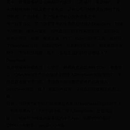
其中，数量最多的是金融相关的企业，江苏银行、重庆银行、重
庆农村商业银行以及数十家基金、证券公司已经将其应用到了投
资研究、产品销售、客户服务等核心业务场景之中。
用户日常办公、学习场景常用的应用也已经接入DeepSeek，如秘
塔AI搜索、纳米AI搜索、知乎直答等相关搜索类应用，提高办公
效率的写作、绘图、视频生成、PPT、Excel制作等工具，也获得
了DeepSeek加持。如面向写作、创意制作场景的，阅文集团作家
助手，万兴科技视频、图片、文档生成的软件等都接入了
DeepSeek。
教育领域有网易有道、云学堂，网易有道还宣布Hi Echo、有道智
云、QAnything等产品会陆续全面接入DeepSeek的推理能力。学
而思宣布旗下学习机、学练机等智能教育硬件产品将接入
DeepSeek模型，植入“深度思考模式”，2月会陆续在相关机型上
线。
目前，已经有7家手机厂商接连宣布集成DeepSeek到智能助手上
（别等苹果AI了！7大中国手机厂接入DeepSeek，还是满血
版），包括华为纯血鸿蒙系统的小艺App、荣耀YOYO助理、
OPPO小布助手、vivo蓝心小V等。