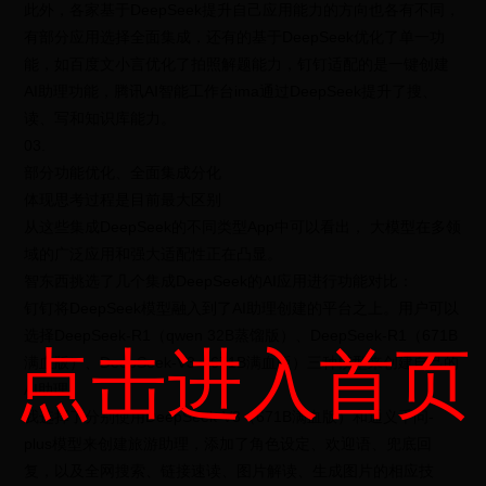
此外，各家基于DeepSeek提升自己应用能力的方向也各有不同，
有部分应用选择全面集成，还有的基于DeepSeek优化了单一功
能，如百度文小言优化了拍照解题能力，钉钉适配的是一键创建
AI助理功能，腾讯AI智能工作台ima通过DeepSeek提升了搜、
读、写和知识库能力。
03.
部分功能优化、全面集成分化
体现思考过程是目前最大区别
从这些集成DeepSeek的不同类型App中可以看出， 大模型在多领
域的广泛应用和强大适配性正在凸显。
智东西挑选了几个集成DeepSeek的AI应用进行功能对比：
钉钉将DeepSeek模型融入到了AI助理创建的平台之上。用户可以
选择DeepSeek-R1（qwen 32B蒸馏版）、DeepSeek-R1（671B
点击进入首页
满血版）、DeepSeek-V3（671B满血版）三种模型来创建自己的
AI助理。
我选择了分别使用DeepSeek-V3（671B满血版）和通义千问-
plus模型来创建旅游助理，添加了角色设定、欢迎语、兜底回
复，以及全网搜索、链接速读、图片解读、生成图片的相应技