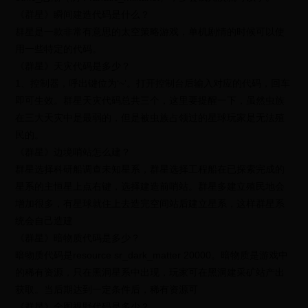
《群星》瞬间建造代码是什么？
群星是一款非常有意思的太空策略游戏，单机剧情的时候可以使
用一些特定的代码。
《群星》天灾代码是多少？
1、控制器，呼出键位为‘~’。打开控制台后输入对应的代码，回车
即可生效。群星天灾代码总共三个，这里要提醒一下，虽然虫族
在三大天灾中是最弱的，但是被虫族占领过的星球玩家是无法殖
民的。
《群星》边境哨站怎么建？
群星选择科研船调查未知星系，群星选择工程船在已探索完成的
星系的主恒星上点右键，选择建造前哨站。群星多建立殖民地会
增加很多，有星球就住上去造完空间站后建立星系，这样群星系
统会自己造建
《群星》暗物质代码是多少？
暗物质代码是resource sr_dark_matter 20000。暗物质是游戏中
的稀有资源，只在黑洞星系中出现，玩家可在黑洞建采矿站产出
获取。当后期达到一定条件后，稀有资源可
《群星》全图视野代码是多少？