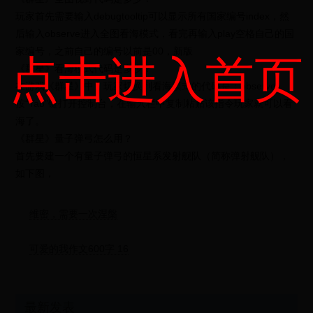
玩家首先需要输入debugtooltip可以显示所有国家编号index，然
后输入observe进入全图看海模式，看完再输入play空格自己的国
家编号，之前自己的编号以前是00，新版
点击进入首页
《群星》看海模式代码是多少？
在游戏《群星》中，玩家切换到看海模式的代码是：observe，
按“Tab”键打开控制台，在输入栏中复制粘贴该指令玩家就可以看
海了。
《群星》量子弹弓怎么用？
首先要建一个有量子弹弓的恒星系发射舰队（简称弹射舰队），
如下图，
维密，需要一次涅槃
可爱的我作文600字 16
最新发表