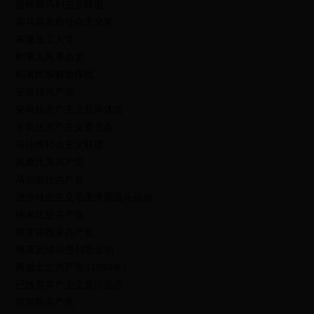
提格雷马列主义联盟
索马里革命社会主义党
布隆迪工人党
刚果人民革命党
刚果民族解放阵线
安哥拉共产党
安哥拉共产主义共同体党
卡宾达共产主义委员会
马拉维社会主义联盟
莫桑比克共产党
马尔加什共产党
进步社会主义毛里求斯战斗运动
纳米比亚共产党
南罗得西亚共产党
博茨瓦纳马恩列斯运动
斯威士兰共产党 (1994年)
已放弃共产主义意识形态
突尼斯共产党