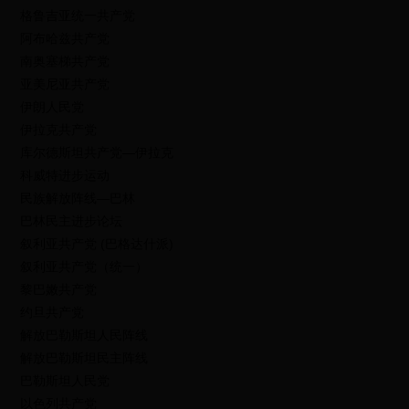
格鲁吉亚统一共产党
阿布哈兹共产党
南奥塞梯共产党
亚美尼亚共产党
伊朗人民党
伊拉克共产党
库尔德斯坦共产党—伊拉克
科威特进步运动
民族解放阵线—巴林
巴林民主进步论坛
叙利亚共产党 (巴格达什派)
叙利亚共产党（统一）
黎巴嫩共产党
约旦共产党
解放巴勒斯坦人民阵线
解放巴勒斯坦民主阵线
巴勒斯坦人民党
以色列共产党