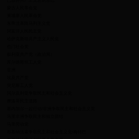
已放弃共产主义意识形态
蒙古人民革命党
柬埔寨人民革命党
东帝汶革阵马列主义党
阿富汗人民民主党
哈萨克斯坦共产主义人民党
也门社会党
叙利亚共产党（政治局）
库尔德斯坦工人党
非洲
埃及共产党
突尼斯工人党
阿尔及利亚争取民主和社会主义党
摩洛哥民主道路
塞内加尔一起行动/非洲争取民主和社会主义党
马里非洲争取民主和独立团结
马里劳动党
布基纳法索争取民主和社会主义党/梅特巴