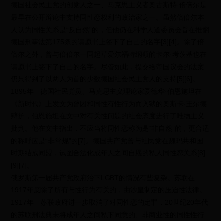
德国社会民主党的创党人之一、马克思主义者奥古斯特·倍倍尔是
最早在公开辩论中支持同性恋权利的政治家之一。虽然倍倍尔本
人认为同性关系是“反自然”的，但他仍在科学人道委员会旨在推翻
德国刑事法第175条的请愿书上签下了自己的名字[3][4]。除了倍
倍尔之外，曾与倍倍尔一同起草爱尔福特纲领的卡尔·考茨基也在
请愿书上签下了自己的名字。尽管如此，提交给帝国议会的法案
仍只得到了以两人为首的少数德国社会民主党人的支持[5][6]。
1895年，德国社民党员、马克思主义理论家爱德华·伯恩施坦在
《新时代》上发文为曾因和同性有性行为而入狱的奥斯卡·王尔德
辩护，伯恩施坦在文中对有关性问题的社会态度进行了唯物主义
批判。他在文中指出，不应当将同性恋称为是“非自然”的，更合适
的称呼应是“非常规”的[7]。德国共产党曾与社民党在魏玛共和国
时期结成同盟，试图合法化成年人之间自愿的私人同性恋关系[8]
[9][7]。
俄罗斯第一届共产党政府治下LGBT的情况有些复杂。苏联在
1917年废除了所有与性行为有关的，由沙皇制定的压迫性法律。
1917年，苏联政府进一步取消了对同性恋的定罪，20世纪20年代
的苏联刑法典未将成年人之间私下同意的、非商业性的同性性行