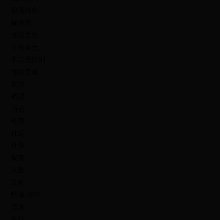
浪漫倾向
疑性恋
性别之分
性别角色
非二元性别
性别变体
变性
概观
历史
年表
社运
社群
聚落
人数
文化
骄傲∙游行
俚语
象征