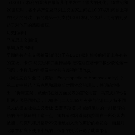
（LGBT）权利的看法在最近几年里发生了很大的变化。19世纪和
20世纪时，各个共产党及马列主义国家之间在LGBT权利问题上存
在很大的分歧，有的是第一批支持LGBT权利的党派，而有的则发
起了对他们的残酷镇压。
历史[编辑]
马克思主义[编辑]
早期历史[编辑]
早期的共产主义领袖及知识分子在LGBT权利相关的问题上各有各
的立场。卡尔·马克思和弗里德里希·恩格斯在著作中极少谈论这一
问题，少数几次的提及中常带有蔑视的语气[1]。
《同性恋百科全书（英语：Encyclopedia of Homosexuality）》
第二卷中总结了马克思和恩格斯对同性恋的观点，并明确地指
出：“毋庸置疑，就他们在这方面发表的言论而言，马克思和恩格
斯两人厌恶同性恋，比如他们二人1869年有关与他们二人持不同
意见的德国社会主义者让·巴普蒂斯塔·冯·施魏策尔的一封措辞尖
锐的信件就证明了这一点。施魏策尔因道德指控而在一所公园内
被捕，马克思和恩格斯不仅拒绝加入为他辩护的委员会，而且对
此事在私底下使用小气的、低俗的笑话评论了此事”[2]。