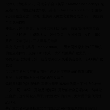
rights）活动家[26]、马太辛协会（英语：Mattachine Society）创
立者[27]、同性恋解放阵线（英语：Gay Liberation Front）洛杉
矶分部创立者之一[28]、北美男人男童恋爱协会成员[29]，美国共
产党党员[30]
费雷思，跨性别者、女同性恋权利活动家，自称“反种族主义白
人、工人阶级、世俗犹太人、跨性别者、女同性恋、女性、革命
共产主义者”[31]，工人世界党党员
马克·艾什顿（英语：Mark Ashton），男女同性恋支持矿工组织
的创立者[32]，支持LGBT权利，大不列颠共产党党员[33]
格奥尔基·契切林，第一任苏联外交人民委员会会长、苏联共产党
党员
反共主义者对共产主义与同性恋之间存在联系的指责[编辑]
参见：纳粹德国对同性恋的迫害及屠杀
魏玛共和国的路德维希·霍普牧师于1920年代提出了“性布尔什维
主义”一词，该词一开始是指赞同性开放的社会思潮[34]。纳粹党
上台后，这个词被其用于指代性败坏的行为，尤常用于指代同性
恋[35]。
共产主义者对法西斯主义与同性恋之间存在联系的指责[编辑]