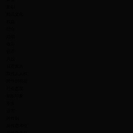
影剧
酷儿文化
权益
结合
婚姻
收养
抚养
兵役
日惹原则
双性人人权
跨性别权益
社会态度
刻板印象
审查
迫害
跨性别
异性恋本位