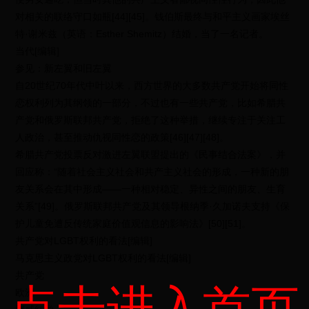
对相关的联络守口如瓶[44][45]。钱伯斯最终与和平主义画家埃丝
特·谢米兹（英语：Esther Shemitz）结婚，当了一名记者。
当代[编辑]
参见：新左翼和旧左翼
自20世纪70年代中叶以来，西方世界的大多数共产党开始将同性
恋权利列为其纲领的一部分，不过也有一些共产党，比如希腊共
产党和俄罗斯联邦共产党，拒绝了这种举措，继续专注于关注工
人政治，甚至推动仇视同性恋的政策[46][47][48]。
希腊共产党投票反对激进左翼联盟提出的《民事结合法案》，并
回应称：“随着社会主义社会和共产主义社会的形成，一种新的朋
友关系会在其中形成——一种相对稳定、异性之间的朋友、生育
关系”[49]。俄罗斯联邦共产党及其领导根纳季·久加诺夫支持《保
护儿童免遭反传统家庭价值观信息的影响法》[50][51]。
共产党对LGBT权利的看法[编辑]
马克思主义政党对LGBT权利的看法[编辑]
共产党
点击进入首页
欧洲