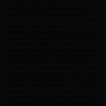
为定为犯罪行为，还规定无过错离婚合法，堕胎合法[10]。格里戈
里·巴特基斯（俄语：Баткис, Григорий Абрамович）在1923年
写成的一份四页小册子《俄罗斯性革命（英语：The Sexual
Revolution in Russia (pamphlet)）》中注意到，1917年后的苏联
法律认为男男性行为属于人类正常性行为的一部分，由于所有性
问题都是私人问题，因此不构成犯罪（英语：Criminalization of
homosexuality）[11][12][13][14]。然而，在俄罗斯苏维埃联邦社
会主义共和国和乌克兰苏维埃社会主义共和国之外，1920年代的
某些苏联共和国（尤其是中亚地区以穆斯林为主的加盟共和国）
仍将同性恋视为刑事犯罪行为，这些加盟共和国的政策对于同性
恋的权利与更广泛的法律平等、社会平等方面的看法也往往不一
致。而苏联官方在1920年代对同性恋的政策也起伏不定：最宽容
时，法律和社会皆能容忍同性恋的存在，最不宽容时，人们试图
在国家层面上将同性恋列为一种精神疾病。1933年，苏联刑法典
增加了第121条，规定男男性行为属犯罪行为，可判处五年以下有
期徒刑和苦役（英语：penal labour）。在史学界中，增加这一条
的确切原因仍存在争论，而官方关于该法律的少数声明中倾向将
同性恋与恋童癖混为一谈，并认为同性恋只会在法西斯分子或封