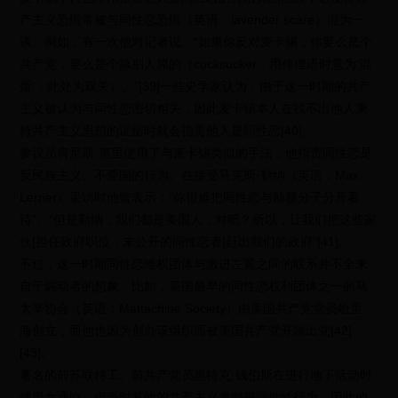
产主义恐慌常被与同性恋恐慌（英语：lavender scare）混为一
谈。例如，有一次他对记者说：“如果你反对麦卡锡，你要么是个
共产党，要么是个舔别人屌的（cocksucker，用作俚语时意为‘混
蛋’，此处为双关）。”[39]一些史学家认为，由于这一时期的共产
主义被认为与同性恋密切相关，因此麦卡锡本人在找不出他人秉
持共产主义思想的证据时就会指责他人是同性恋[40]。
参议员肯尼斯·惠里使用了与麦卡锡类似的手法，他指责同性恋是
反民族主义、不爱国的行为。在接受马克斯·勒纳（英语：Max
Lerner）采访时他曾表示：“你很难把同性恋与颠覆分子分开看
待”、“但是勒纳，我们都是美国人，对吧？所以，让我们把这些家
伙[担任政府职位，未公开的同性恋者]赶出我们的政府”[41]。
不过，这一时期同性恋维权团体与激进左翼之间的联系并不全来
自于煽动者的想象。比如，美国最早的同性恋权利团体之一的马
太辛协会（英语：Mattachine Society）由美国共产党党员哈里·
海创立，而他也因为创办该组织而被美国共产党开除出党[42]
[43]。
著名的前苏联特工、前共产党员惠特克·钱伯斯在进行地下活动时
便男女通吃，但当时其他的共产主义者鄙视同性性行为，因此他