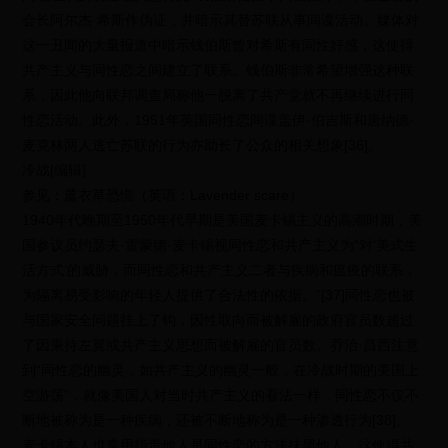
会长阿尔杰·希斯作伪证，并暗示其替苏联从事间谍活动。媒体对
这一丑闻的大量报道中暗示钱伯斯曾对希斯有同性好感，这使得
共产主义与同性恋之间建立了联系。钱伯斯非常希望增强这种联
系，因此他向联邦调查局称他一脱离了共产党就不再继续进行同
性恋活动。此外，1951年英国同性恋间谍盖伊·伯吉斯和唐纳德·
麦克林两人逃亡苏联的行为亦助长了公众的相关想象[36]。
冷战[编辑]
参见：薰衣草恐慌（英语：Lavender scare）
1940年代晚期至1950年代早期是美国麦卡锡主义的高潮时期，美
国参议员约瑟夫·雷蒙德·麦卡锡视同性恋和共产主义为“对‘美式生
活方式’的威胁，而同性恋和共产主义二者与疾病和瘟疫的联系，
为隔离易受影响的年轻人提供了合法性的依据。”[37]同性恋也被
与国家安全问题挂上了钩，因性取向而被解雇的政府官员数超过
了因秉持左翼或共产主义思想而被解雇的官员数。乔治·昌西注意
到“同性恋的幽灵，如共产主义的幽灵一般，在冷战时期的美国上
空游荡”，就像美国人对当时共产主义的看法一样，同性恋不仅不
断地被称为是一种疾病，还被不断地称为是一种渗透行为[38]。
麦卡锡本人也常用指责他人是同性恋的方法抹黑他人，这使得共