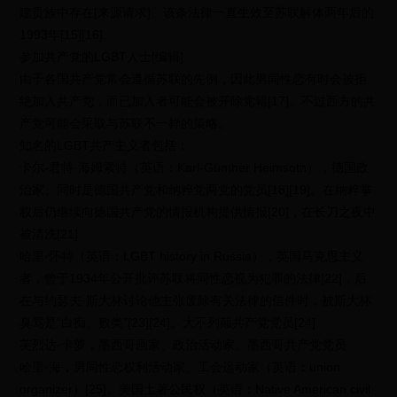
建贵族中存在[来源请求]。该条法律一直生效至苏联解体两年后的
1993年[15][16]。
参加共产党的LGBT人士[编辑]
由于各国共产党常会遵循苏联的先例，因此男同性恋有时会被拒
绝加入共产党，而已加入者可能会被开除党籍[17]。不过西方的共
产党可能会采取与苏联不一样的策略。
知名的LGBT共产主义者包括：
卡尔-君特·海姆索特（英语：Karl-Günther Heimsoth），德国政
治家、同时是德国共产党和纳粹党两党的党员[18][19]。在纳粹掌
权后仍继续向德国共产党的情报机构提供情报[20]，在长刀之夜中
被清洗[21]
哈里·怀特（英语：LGBT history in Russia），英国马克思主义
者，曾于1934年公开批评苏联将同性恋视为犯罪的法律[22]，后
在与约瑟夫·斯大林讨论他主张废除有关法律的信件时，被斯大林
臭骂是“白痴、败类”[23][24]。大不列颠共产党党员[24]
芙烈达·卡萝，墨西哥画家、政治活动家、墨西哥共产党党员
哈里·海，男同性恋权利活动家、工会运动家（英语：union
organizer）[25]、美国土著公民权（英语：Native American civil