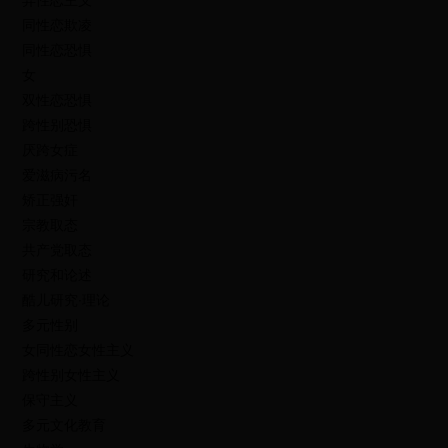
异性恋主义
同性恋欺凌
同性恋恐惧
女
双性恋恐惧
跨性别恐惧
厌跨女症
爱滋病污名
矫正强奸
宗教取态
共产党取态
研究和论述
酷儿研究∙理论
多元性别
女同性恋女性主义
跨性别女性主义
保守主义
多元文化教育