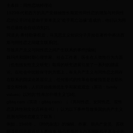
主条目：同性恋纳粹理论
1920年代初西方的共产党领袖曾长期宣传同性恋的增加与对同性
恋的公开讨论是由于资本主义“处于死亡边缘”造成的，他们认为同
性恋最终会自动消失[2]。
阿道夫·希特勒掌权后，马克思主义知识分子开始在著作中将法西
斯与同性恋之间建立联系[2]。
导致共产主义与同性恋之间产生联系的事件[编辑]
魏玛共和国时期心理学家、社会工作者、医生在人类性行为方面
（也包括女性主义研究）取得的研究进展引发了一系列的阴谋
论。在社会中比较保守的方面上，有关共产主义与同性恋之间存
在联系的阴谋论甚嚣尘上，任何形式的性革命都被指责是在助长
滥交和性病，人们开始推崇优生学和家庭观念（英语：family
values）以对抗“性布尔什维主义”[34]。
glbtq.com（英语：glbtq.com）（《男同性恋、女同性恋、双性
恋及跨性别文化百科全书》）认为以下事件导致美国的共产主义
思潮与同性恋建立了联系：
例如，1948年，《时代杂志》的编辑、作家、前共产党员、苏联
间谍组织的前送信人惠特克·钱伯斯指控卡内基国际和平基金会的