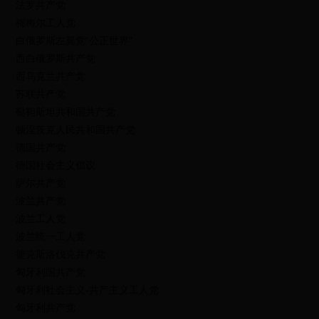
法罗共产党
梅梅尔工人党
白俄罗斯左翼党“公正世界”
西白俄罗斯共产党
西乌克兰共产党
苏联共产党
鞑靼斯坦共和国共产党
顿涅茨克人民共和国共产党
德国共产党
德国社会主义倡议
萨尔共产党
波兰共产党
波兰工人党
波兰统一工人党
捷克斯洛伐克共产党
匈牙利国共产党
匈牙利社会主义-共产主义工人党
匈牙利共产党