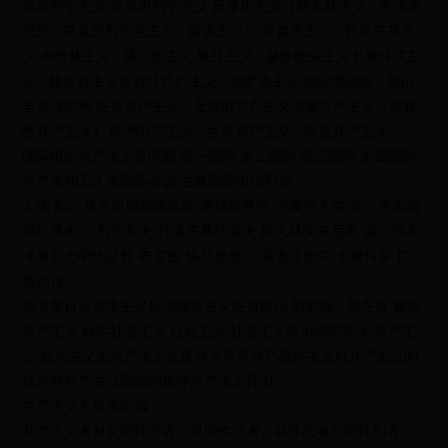
流派列宁主义 马克思列宁主义 反修正主义（斯大林主义 · 毛泽东
思想 · 马克思列宁毛主义 · 霍查主义） 卢森堡主义 · 托洛茨基主
义 布哈林主义 · 葛兰西主义 铁托主义 · 赫鲁晓夫主义卡斯特罗主
义 · 格瓦拉主义古拉什共产主义 · 胡萨克主义 胡志明思想 · 凯山·
丰威汉思想 左翼共产主义 · 无政府共产主义宗教共产主义（基督
教共产主义） 欧洲共产主义 · 世界共产主义 · 民族共产主义
国际组织共产主义者同盟 第一国际 第二国际 第三国际 第四国际
共产党和工人党国际会议 左翼国际组织列表
人物卡尔·马克思弗里德里希·恩格斯罗莎·卢森堡卡尔·李卜克内西
弗拉基米尔·列宁列夫·托洛茨基约瑟夫·斯大林安东尼奥·葛兰西毛
泽东胡志明约瑟普·布罗兹·铁托恩维尔·霍查菲德尔·卡斯特罗 切·
格瓦拉
相关条目反资本主义反法西斯主义左翼政治 新阶级 · 新左翼 原始
共产主义 科学社会主义 社会主义 社会主义政治经济学 后共产主
义 反共主义去共产主义化反共大屠杀共产恐怖主义对共产主义的
批评对共产主义国家的批评共产主义怀旧
共产主义主题查论编
共产主义者对女同性恋者、男同性恋者、双性恋者与跨性别者