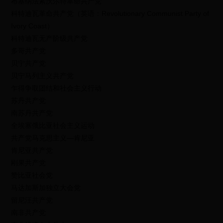
布基纳法索沃尔特革命共产党
科特迪瓦革命共产党（英语：Revolutionary Communist Party of
Ivory Coast）
科特迪瓦无产阶级共产党
多哥共产党
贝宁共产党
贝宁马列主义共产党
乍得争取团结和社会主义行动
苏丹共产党
南苏丹共产党
全埃塞俄比亚社会主义运动
共产党马克思主义—肯尼亚
肯尼亚共产党
刚果共产党
赞比亚社会党
马达加斯加独立大会党
留尼汪共产党
南非共产党