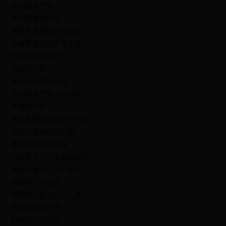
佛兰德共产党
布列塔尼共产党
加泰罗尼亚统一社会党
加泰罗尼亚共产党人党
巴斯克祖国共产党
瑞士共产党
意大利共产党人党
意大利共产党 (2014年)
阜姆共产党
的里雅斯特自由区共产党
圣马力诺重建共产党
圣马力诺联合左翼
已放弃共产主义意识形态
瑞典左翼党—共产党人
德国统一社会党
匈牙利社会主义工人党
保加利亚共产党
科索沃人民运动