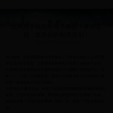
怎样用手机制作电子相册？掌握这
招，提升你的相册级别！
2025-05-25 23:07:15
5144
电子相册，以其便携和易分享的特点，已经成为现代人记录和展
示生活片段的新宠。怎样用手机制作电子相册？在诸多平台中，
云展网以其直观的操作界面和功能强大的编辑工具脱颖而出。想
象一下，只需几次轻触屏幕，您便可以将散落在手机中的照片编
织成一本风格各异的电子画册。
云展网的3D翻页功能，再现了传统纸质相册翻页时的触感和视觉
效果。当您轻轻滑动屏幕，那些精心挑选的照片仿佛有了生命，
随着您的每一个动作轻盈翻动，每翻一页，都是一个新故事的开
始。