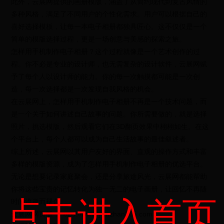
此外，云展网提供的画册模版，涵盖了从简约现代到复古风情的
多种风格，满足了不同用户的个性化需求。用户可以根据自己的
喜好选择模板，让每一本电子相册都独具匠心。这不仅仅是一个
简单的模版选择过程，更是一场创意与美感的探索之旅。
怎样用手机制作电子相册？这个过程就像是一个艺术创作的过
程。你不必是专业的设计师，也无需复杂的设计软件，云展网赋
予了每个人以设计师的能力。你的每一次触摸都可能是一次创
造，每一次选择都是一次发现自我风格的机会。
在云展网上，怎样用手机制作电子相册不再是一个技术问题，而
是一个关于如何讲述自己故事的问题。你所需要做的，就是选择
照片，挑选模版，然后观看它们在3D翻页效果中栩栩如生。在这
个平台上，每个人都可以成为自己生活故事的最佳叙述者。
综上所述，云展网以其用户友好的界面、直观的操作方式和丰富
多样的模版资源，成为了怎样用手机制作电子相册的优选平台。
无论是想要记录家庭聚会，还是分享旅途风光，云展网都能帮助
你将这些宝贵的记忆转化为独一无二的电子画册，让回忆不再随
点击进入首页
时间流逝而褪色。
云展网网页版：https://www.yunzhan365.com