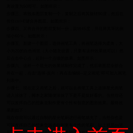
离设置为50即可。如图所示：
步骤三、将线条图层复制一个，复制之后将其旋转90度，然后在
按住ctrl+E键合并图层。如图所示：
步骤四、又将合并的图层复制一份，旋转45度，并且将其等比例
缩小60％。如图所示：
步骤五、新建一个图层，选择画笔工具，将画笔选择为柔角，大
小为20的白色画笔（大小随意设置，只要有这种效果就可以）然
后点击中心点，起到一个点缀的效果。如图所示：
步骤六、这样一个星光的效果就制作完成了，然后将图层全部合
并在一起，点击“选择-反向：再点击编辑--定义画笔”即可加入画笔
列表中。
步骤七、现在定义画笔之后，就可以去画笔工具上选择星光画笔
进入涂抹了，脚本之家随便涂抹了下是不是挺好看的。当然你还
可以发挥自己的想象去制作更有个性有创意的图形效果。最终效
果图如下：
现在你就可以通过自制的星光笔刷进行画笔填充了，当然你也是
可以发挥自己的想象空间去自制更有个性的笔刷，以上就是ps笔
刷：制作星光笔刷的全部内容，希望对你有所帮助。