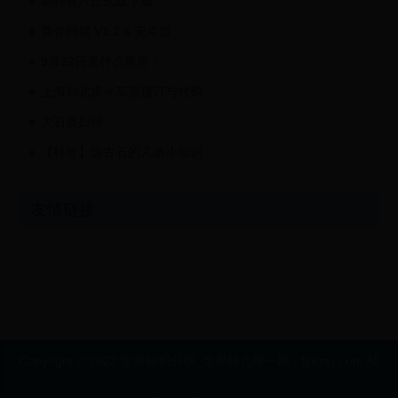
翻样算尺正式版下载
普誉同城 V1.2.4 安卓版
9月22日是什么星座？
上海到北京火车票预订与代购
大石桥妇科
【科普】远古石的几条小知识
友情链接
Copyright © 2022 世界杯积分榜_世界杯几年一届 - fjmzsy.com All