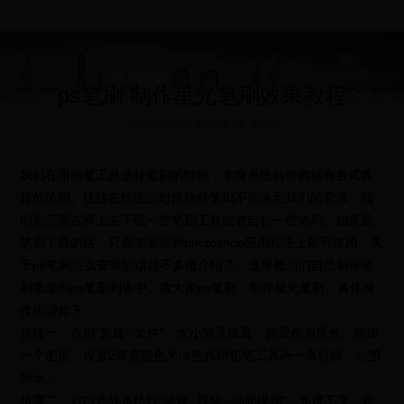
ps笔刷 制作星光笔刷效果教程
2025-05-23 13:33:19
8023
我们在用画笔工具选择笔刷的时候，本身系统自带的就有各式各
样的笔刷。往往在绘图的时候这些笔刷不能满足我们的需求，我
们则需要在网上去下载一些笔刷工具或者自制一些笔刷。如果是
笔刷下载的话，只需要安装到photoshop应用程序上即可使用，关
于ps笔刷怎么安装的话就不多做介绍了。这里教他们自己制作笔
刷添加到ps笔刷列表中。教大家ps笔刷：制作星光笔刷。具体操
作步骤如下：
步骤一、点击“新建--文件”，大小随意设置，背景色为黑色，新建
一个图层，设置2像素颜色为白色再用铅笔工具画一条短线，如图
所示：
步骤二、对白色线条执行“滤镜--模糊--动感模糊”，角度不变，距