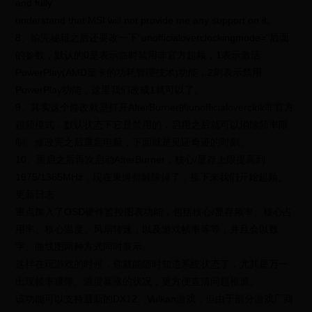
and fully
understand that MSI will not provide me any support on it。
8、输完秘籍之后还要改一下“unofficialoverclockingmode=”后面
的参数，默认的0是表示临时禁用非官方超频，1表示激活
PowerPlay(AMD显卡的功耗管理技术)功能，2则表示禁用
PowerPlay功能，这里我们改成1就可以了。
9、其实这个修改就是打开AfterBurner的unofficialoverclok非官方
超频模式，默认状态下它是禁用的，启用之后就可以消除频率限
制。修改完之后重启电脑，下面就是见证奇迹的时刻。
10、重启之后再次启动AfterBurner，核心/显存上限提高到
1675/1365MHz，现在束缚都解除掉了，接下来我们开始超频。
更新日志
重点加入了OSD硬件监控图表功能，包括核心/显存频率、核心占
用率、核心温度、风扇转速，以及游戏帧率等等，并且会以数
字、曲线图两种方式同时展示。
这样在玩游戏的时候，你就能随时知道系统状态了，尤其是万一
出现帧率骤降、温度暴涨的状况，更方便查清问题根源。
该功能可以支持最新的DX12、Vulkan游戏，但由于部分游戏厂商