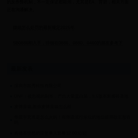
的反作弊机制，不一定保证都能用，尤其是EA、育碧，相关方面
正在沟通解决。
嫖娼怎么处罚的最新规定2025年
SB0886刚入手，徘徊在0886、0880、0460的朋友参考下
最新发表
深圳市凯秀科技有限公司
DNF：被忽视的副本，产出大量蓝白装，9.5版本新搬砖圣地
麦博音箱,教你麦博音箱怎么样
华晨宇究竟是怎么火的！在华语流行乐坛的地位能用歌王形容
吗
肯德基愤怒的汉堡单人套餐32.00元/起