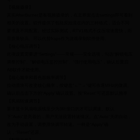
【视频摄录】
其实AfterBurner是有视频摄录的，在主界面点击settings即可看到
相关的设置。软件提供了包括原始流在内的三种格式，适合不同
要求及不同配置。经过实际测试，RTV1格式不仅压缩速度快，而
且质量较高。可以代替fraps作为游戏录制软件使用。
【核心电压调节】
此项设置需要进“Settings”——常规——安全选项，勾选“解锁电压
调整控制”、“解锁电压监控控制”、“强行使用电压”，确认后重启
AB软件才能使用。
【核心频率和着色器频率调节】
拉动滑块可改变核心频率，按键盘“←”“→”键可作逐MHz的微调。
确认后点击下方的“Apply”确认设置。按“Reset”可还原默认频率
【风扇转速调节】
要求显卡风扇电源线至少为3针接口的才可以调速。默认
下“Auto”是亮着的，用户无法设置转速情况。点“Auto”关闭自动，
改为手动设置，调整滑块调节转速。一样是“Apply”确
认，“Reset”还原。