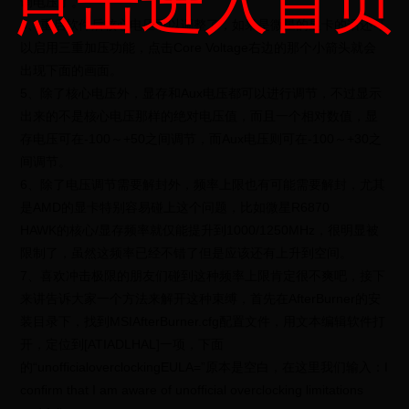
点击进入首页
调电压了。
4、重启软件后核心电压可以调整了，如果是微星的显卡的话还可
以启用三重加压功能，点击Core Voltage右边的那个小箭头就会
出现下面的画面。
5、除了核心电压外，显存和Aux电压都可以进行调节，不过显示
出来的不是核心电压那样的绝对电压值，而且一个相对数值，显
存电压可在-100～+50之间调节，而Aux电压则可在-100～+30之
间调节。
6、除了电压调节需要解封外，频率上限也有可能需要解封，尤其
是AMD的显卡特别容易碰上这个问题，比如微星R6870
HAWK的核心/显存频率就仅能提升到1000/1250MHz，很明显被
限制了，虽然这频率已经不错了但是应该还有上升到空间。
7、喜欢冲击极限的朋友们碰到这种频率上限肯定很不爽吧，接下
来讲告诉大家一个方法来解开这种束缚，首先在AfterBurner的安
装目录下，找到MSIAfterBurner.cfg配置文件，用文本编辑软件打
开，定位到[ATIADLHAL]一项，下面
的“unofficialoverclockingEULA=”原本是空白，在这里我们输入：I
confirm that I am aware of unofficial overclocking limitations