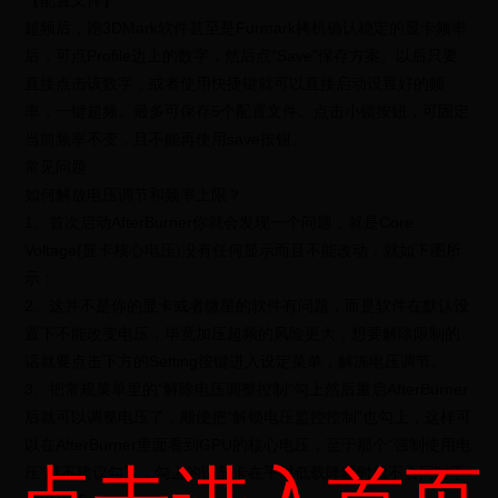
【配置文件】
超频后，跑3DMark软件甚至是Furmark拷机确认稳定的显卡频率
后，可点Profile边上的数字，然后点“Save”保存方案。以后只要
直接点击该数字，或者使用快捷键就可以直接启动设置好的频
率，一键超频。最多可保存5个配置文件。点击小锁按钮，可固定
当前频率不变，且不能再使用save按钮。
常见问题
如何解放电压调节和频率上限？
1、首次启动AfterBurner你就会发现一个问题，就是Core
Voltage(显卡核心电压)没有任何显示而且不能改动，就如下图所
示：
2、这并不是你的显卡或者微星的软件有问题，而是软件在默认设
置下不能改变电压，毕竟加压超频的风险更大，想要解除限制的
话就要点击下方的Setting按键进入设定菜单，解冻电压调节。
3、把常规菜单里的“解除电压调整控制”勾上然后重启AfterBurner
后就可以调整电压了，顺便把“解锁电压监控控制”也勾上，这样可
以在AfterBurner里面看到GPU的核心电压，至于那个“强制使用电
压”就不建议勾了，勾上的话显卡在平时低载降频时就不会同时下