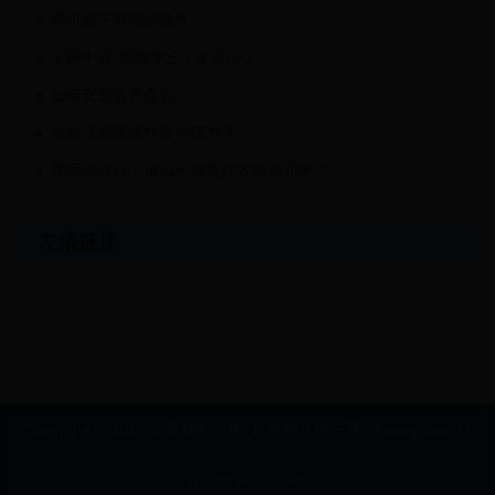
腾讯旗下有哪些软件？
工科中最“烧脑”的5个专业(三)
如何安装会声会影
冰箱试漏应该打多少压力？
律师告诉你：被骗的钱怎样才能追回来？
友情链接
Copyright © 2022 世界杯积分榜_世界杯几年一届 - fjmzsy.com All
Rights Reserved.