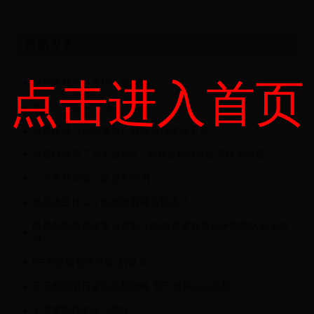
最新发表
点击进入首页
《创世战车》金币获取攻略
参数：幸运A+以上
另辟蹊径《烈焰龙城》升级与转生纯干货
免费转账第三方平台app，用什么软件转账不收手续费
二手资料来源：定义和示例
热插拔是什么？热插拔有哪些特点？
路易斯恩里克皇家贝蒂斯（02年世界杯西班牙国家队队员名
单）
DEA(数据包络分析法)讲义
天天酷跑明日旋风搭配攻略 明日旋风怎么搭配
不看世界杯的N个理由