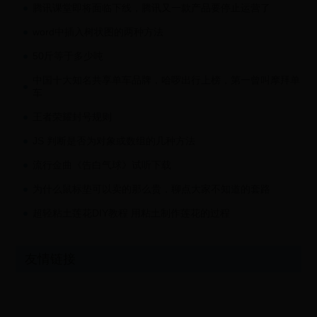
腾讯课堂即将面临下线，腾讯又一款产品要停止运营了
word中插入树状图的两种方法
50斤等于多少吨
中国十大知名共享单车品牌，哈啰出行上榜，第一曾叫摩拜单
车
王者荣耀封号规则
JS 判断是否为对象或数组的几种方法
流行金曲《告白气球》试听下载
为什么鼠标垫可以卖的那么贵，聊点大家不知道的套路
超轻粘土莲花DIY教程 用粘土制作莲花的过程
友情链接