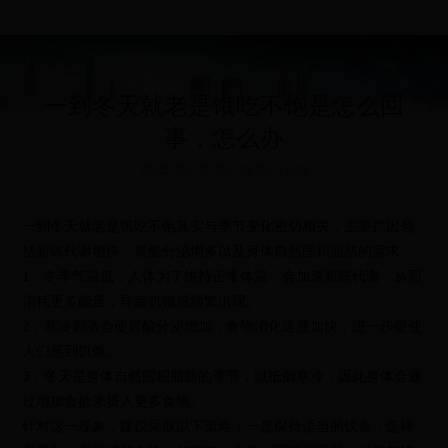
一到冬天就老是饿吃不饱是怎么回
事，怎么办
2025-05-26 04:41:03
7441
一到冬天就老是饿吃不饱其实与季节变化密切相关，主要原因包
括新陈代谢增快、胃酸分泌增多以及身体自然囤积脂肪的需求。
1，冬季气温低，人体为了维持正常体温，会加速新陈代谢，从而
消耗更多能量，导致饥饿感频繁出现。
2，寒冷刺激会使胃酸分泌增加，食物消化速度加快，进一步促使
人们感到饥饿。
3，冬天是身体自然囤积脂肪的季节，以抵御寒冷，因此身体会通
过增加食欲来摄入更多食物。
针对这一现象，建议采取以下策略：一是保持适当的饮食，选择