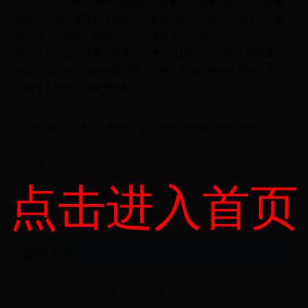
高蛋白、高纤维的食物，如瘦肉、鱼类、豆类和蔬菜，以增加饱
腹感；二是合理规划饮食时间，避免长时间空腹；三是进行适量
的运动，如散步、瑜伽等，以促进新陈代谢和消化。
值得注意的是，如果饥饿感异常强烈或持续时间过长，建议及时
就医，以排除潜在的健康问题。同时，任何药物的使用都应在医
生指导下进行，确保安全有效。
榨干最后一滴血！先锋系“余孽”闪电借款疑将用户卖给玄学
平台
点击进入首页
《战狼2》高清完整版全集在线观看
最新发表
电脑死机按什么键恢复？快速恢复，试试这3个方法