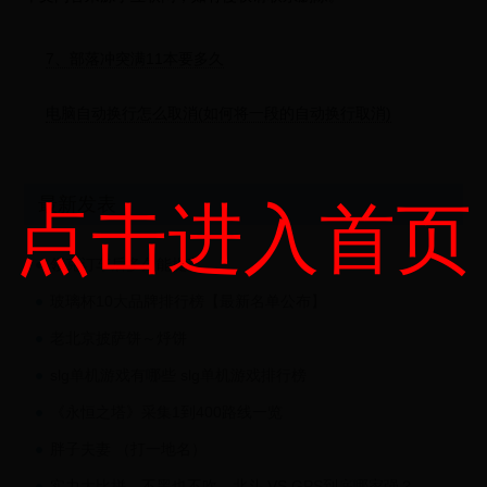
7、部落冲突满11本要多久
电脑自动换行怎么取消(如何将一段的自动换行取消)
最新发表
点击进入首页
领克订车后多久能提车
玻璃杯10大品牌排行榜【最新名单公布】
老北京披萨饼～烀饼
slg单机游戏有哪些 slg单机游戏排行榜
《永恒之塔》采集1到400路线一览
胖子夫妻 （打一地名）
实力大比拼，不黑也不吹，北斗 VS GPS到底哪家强？