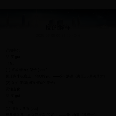
庋的解释
2025-06-08 00:39:20
4244
详细字义
◎ 庋 guǐ
〈名〉
(1) 置放器物的架子 [shelf]
见床内小板庋上，乌纱帽存。——宋· 洪迈《夷坚志·蔡河秀才》
(2) 又如:庋阁(搁置器物的架子)
词性变化
◎ 庋 guǐ
〈动〉
(1) 搁置，放置 [put]
经尊道则尊，有合严庋宾(即置)。——元· 柳贯《尊经堂》