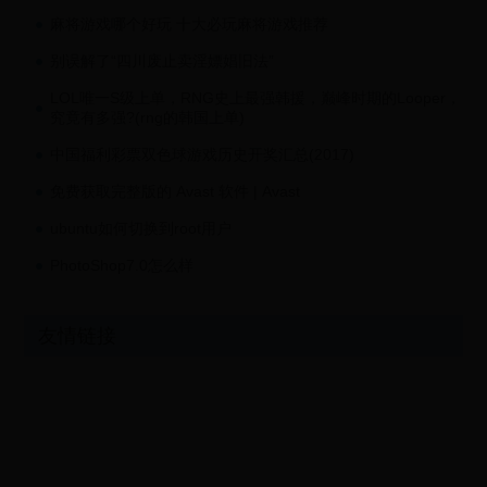
麻将游戏哪个好玩 十大必玩麻将游戏推荐
别误解了“四川废止卖淫嫖娼旧法”
LOL唯一S级上单，RNG史上最强韩援，巅峰时期的Looper，
究竟有多强?(rng的韩国上单)
中国福利彩票双色球游戏历史开奖汇总(2017)
免费获取完整版的 Avast 软件 | Avast
ubuntu如何切换到root用户
PhotoShop7.0怎么样
友情链接