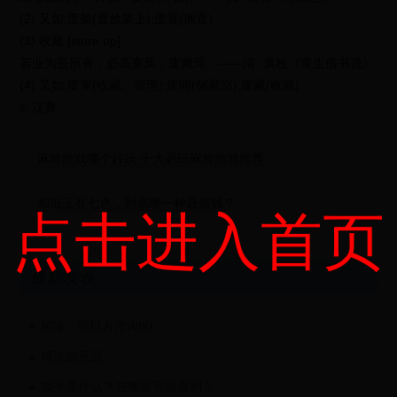
(2) 又如:庋架(置放架上);庋置(搁置)
(3) 收藏 [store up]
若业为吾所有，必高束焉，庋藏焉。——清· 袁枚《黄生借书说》
(4) 又如:庋掌(收藏、管理);庋间(储藏室);庋藏(收藏)
© 汉典
麻将游戏哪个好玩 十大必玩麻将游戏推荐
和田玉有七色，到底哪一种最值钱？
点击进入首页
最新发表
柏喙 - 明日方舟WIKI
燂洗的意思
极光是什么？在哪里可以看到？