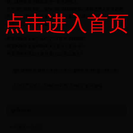
钱，这样也会为商家减少一部分的投入。
对于淘宝商家来说，缴纳淘宝基础消保保证金险还是非常有必要
点击进入首页
的，商家们如果没有缴纳的话，会影响到我们店铺的权重问题，
相对而言店铺的排名会靠后一些。
推荐阅读：
淘宝消保保证金怎么代交?注意事项有哪些?
淘宝风险保证金和消保保证金区别是什么?
淘宝消保30元加入条件是什么?怎么加入?
电玩城捕鱼游戏规则是什么 电玩城捕鱼游戏机多少钱一台
上海特产有什么 上海特色礼物 上海特产购买攻略
最新发表
闲龙宝什么意思