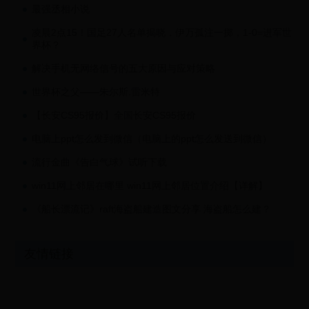
最强丞相小说
凌晨2点15！国足27人名单揭晓，伊万孤注一掷，1-0=进军世
界杯？
解决手机无网络信号的五大原因与应对策略
世界杯之父——朱尔斯.雷米特
【长安CS95报价】全国长安CS95报价
电脑上ppt怎么发到微信（电脑上的ppt怎么发送到微信）
流行金曲《告白气球》试听下载
win11网上邻居在哪里 win11网上邻居位置介绍【详解】
《船长漂流记》raft海盗船建造图文分享 海盗船怎么建？
友情链接