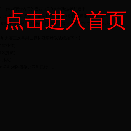
，作为夺冠热门的巴西队0-0被哥斯达黎加逼平。
点击进入首页
史上第三次在大赛(世界杯和美洲杯)中零封曾经赢得过世界杯冠
世界杯小组赛第二轮和第三轮他们还曾经分别零封过意大利和英
标题：哥斯达黎加大赛三次零封世界杯冠军球队战绩如下：】
4次扑救)
1次扑救)
次扑救)
将分别对阵哥伦比亚和巴拉圭。