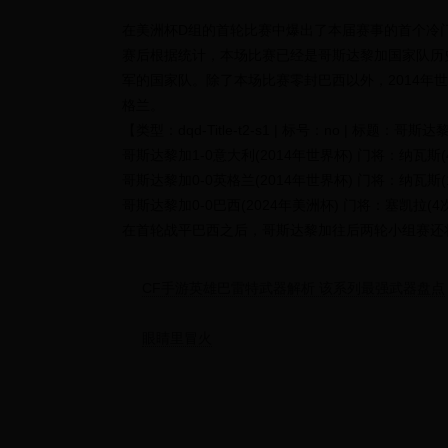
在美洲杯D组的首轮比赛中爆出了本届赛事的首个冷门
赛后根据统计，本场比赛已经是哥斯达黎加国家队历
军的国家队。除了本场比赛零封巴西以外，2014年
格兰。
【类型：dqd-Title-t2-s1 | 标号：no | 
哥斯达黎加1-0意大利(2014年世界杯) 门将：纳瓦斯(
哥斯达黎加0-0英格兰(2014年世界杯) 门将：纳瓦斯(
哥斯达黎加0-0巴西(2024年美洲杯) 门将：塞凯拉(4
在首轮战平巴西之后，哥斯达黎加往后两轮小组赛还
CF手游英雄巴雷特武器解析 该系列最强武器盘点
眼睛里冒火