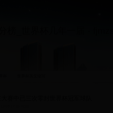
榜_世界杯几年一届 - fjmzsy
界杯
世界杯英文缩写
在大赛中已三次零封世界杯冠军球队
-13 08:17:35
4238