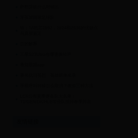
萨勒芬妮什么时候出
牙买加国家足球队
转：TA机芯2892，2824和2836的优缺点
与真假鉴定
苡的解释
三星S23Ultra在哪更换铃声
番茄视频app
著名抗日英烈、英雄群体名录
手机呼叫转移怎么取消？教你三种方法
LCK公布夏季赛各队大名单：
T1/GEN/DK/HLE等强队维持春季阵容
友情链接