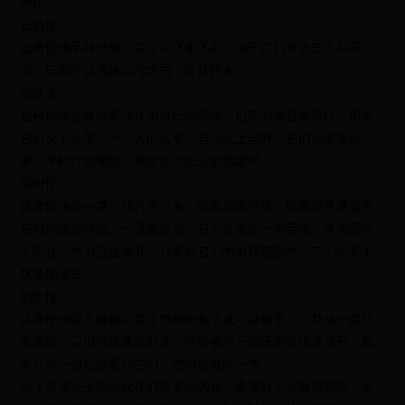
对抗。
长钩怪
这类怪物手持长钩，在空中飞来飞去。由于它们的攻击力并不
高，玩家可以选择远程攻击，保持距离。
假队友
这种怪物会将玩家误认为自己的同伴，但它们很容易辨认，因为
它们头上会显示一个人的名字。当玩家上当时，它们会追击玩
家，平时行动缓慢，偶尔发出低沉的咆哮声。
嚎叫怪
这类怪物会在某个地方停下来，搜索周围环境。玩家应尽量避开
它们的搜索范围。一旦被发现，它们会发出一声巨吼，将周围的
人定住，然后迅速离开。只要在它们的射程范围内，它们会毫不
犹豫地攻击。
陷阱怪
这类怪物通常躲藏在某个房间的柜子或垃圾桶里。一旦被一组玩
家发现，它们会迅速躲起来，等待被另一组玩家发现并踢开。如
果只有一组玩家看到它们，它们会低吼一声。
以上就是今天给小伙伴们带来的内容，希望对大家有所帮助，更