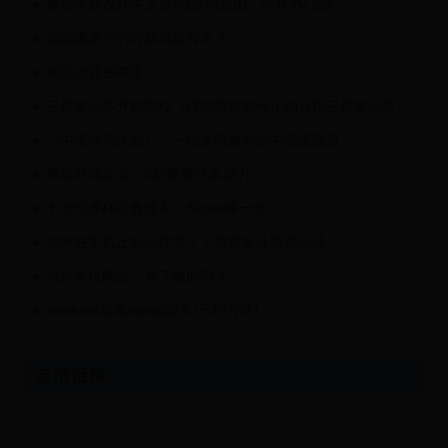
桩基承台设计讲义讲稿(含示意图、计算书).ppt
我国哪里产的何首乌最有名？
淘宝设置在哪里
三星笔记本开机教程（详细教你如何正确开机三星笔记本）
《中国诗词大会》：一场全民参与的中国式浪漫
乘載料理之魂：6款優秀日本廚刀
十大世界杯经典球衣，你pick哪一款？
如何在手机上畅玩红警？下载安装及游戏玩法
杭州掌玩网络，有了解的吗？
windows查看mysql版本(三种方法)
友情链接