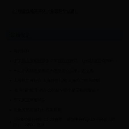
25 种最佳数字字体（免费和专业版）
最新发表
苘的解释
快手怎么涨粉丝最快？掌握这些技巧，让你快速脱颖而出！
一到冬天就老是饿吃不饱是怎么回事，怎么办
上海特产有什么 上海特色礼物 上海特产购买攻略
“帐号”和“账号”有什么区别？哪个是正确的用法？
牙买加国家足球队
最全的扫雷技巧和基本规则
【MIND排行榜】22-23賽季，最強中鋒Top 10（附個人簡
評） - NBA - 籃球