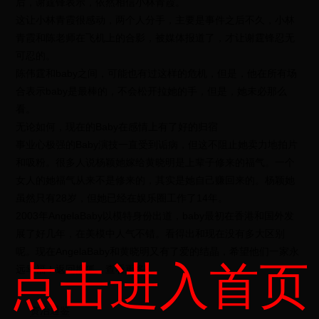
后，谢霆锋表示，依然相信小林青霞。
这让小林青霞很感动，两个人分手，主要是事件之后不久，小林
青霞和陈老师在飞机上的合影，被媒体报道了，才让谢霆锋忍无
可忍的。
陈伟霆和baby之间，可能也有过这样的危机，但是，他在所有场
合表示baby是最棒的，不会松开拉她的手，但是，她未必那么
看。
无论如何，现在的Baby在感情上有了好的归宿
事业心极强的Baby演技一直受到诟病，但这不阻止她卖力地拍片
和吸粉。很多人说杨颖她嫁给黄晓明是上辈子修来的福气。一个
女人的她福气从来不是修来的，其实是她自己赚回来的。杨颖她
虽然只有28岁，但她已经在娱乐圈工作了14年。
2003年AngelaBaby以模特身份出道，baby最初在香港和国外发
展了好几年，在美模中人气不错。看得出和现在没有多大区别
呢。现在AngelaBaby和黄晓明又有了爱的结晶，希望他们一家永
点击进入首页
远幸福！返回搜狐，查看更多
资治通鉴