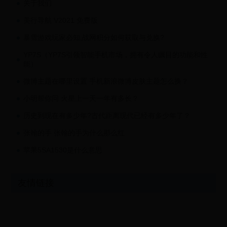
关于我们
美行导航 V2021 免费版
暴雪游戏玩家必知,战网积分如何获取与兑换?
YP7S（YP7S引领智能手机市场，拥有令人瞩目的功能和性
能）
微博主题在哪里设置 手机新浪微博皮肤主题怎么换？
小明帮你问 火星上一天一年有多长？
历史到现在有多少年?古代距离现代已经有多少年了？
张翰的手 张翰的手为什么那么红
苹果5SA1530是什么意思
友情链接