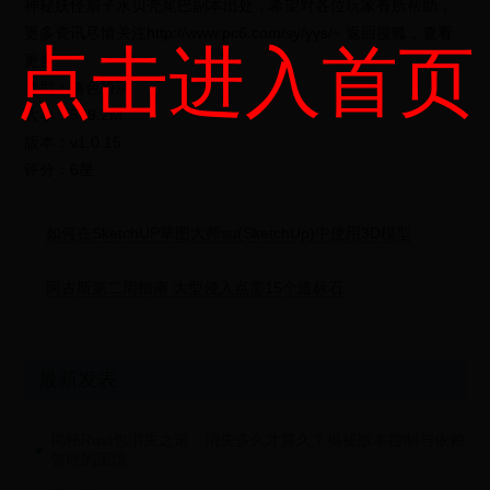
神秘妖怪扇子水贝壳尾巴副本出处，希望对各位玩家有所帮助，
更多资讯尽情关注http://www.pc6.com/sy/yys/~ 返回搜狐，查看
点击进入首页
更多
类型：角色扮演
大小：569.2M
版本：v1.0.15
评分：6星
如何在SketchUP草图大师su(SketchUp)中使用3D模型
阿古斯第二周指南 大型侵入点需15个道标石
最新发表
揭秘Rust包消失之谜：消失多久才算久？揭秘版本控制与依赖
管理的困境