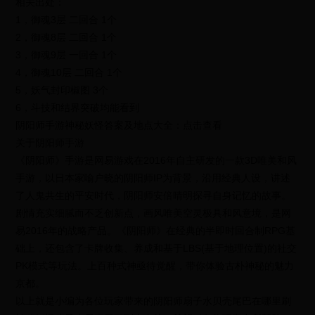
相关出处：
1，御魂3层 二回合 1个
2，御魂8层 二回合 1个
3，御魂9层 一回合 1个
4，御魂10层 二回合 1个
5，妖气封印椒图 3个
6，斗技和结界突破均能看到
阴阳师手游神秘妖怪答案及地点大全：点击查看
关于阴阳师手游
《阴阳师》手游是网易游戏在2016年自主研发的一款3D唯美和风
手游，以日本家喻户晓的阴阳师IP为背景，沿用经典人设，讲述
了人鬼共生的平安时代，阴阳师安倍晴明探寻自身记忆的故事。
剧情充实细腻而不乏创新点，画风唯美空灵极具和风意境，是网
易2016年的战略产品。《阴阳师》在经典的半即时回合制RPG基
础上，还包含了卡牌收集、养成和基于LBS(基于地理位置)的社交
PK模式等玩法。上百种式神亟待觉醒，带你体验古朴神秘的魅力
京都。
以上就是小编为各位玩家带来的阴阳师扇子水贝壳尾巴在哪里刷