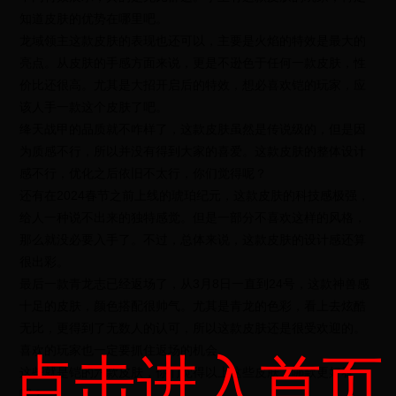
知道皮肤的优势在哪里吧。
龙域领主这款皮肤的表现也还可以，主要是火焰的特效是最大的
亮点。从皮肤的手感方面来说，更是不逊色于任何一款皮肤，性
价比还很高。尤其是大招开启后的特效，想必喜欢铠的玩家，应
该人手一款这个皮肤了吧。
绛天战甲的品质就不咋样了，这款皮肤虽然是传说级的，但是因
为质感不行，所以并没有得到大家的喜爱。这款皮肤的整体设计
感不行，优化之后依旧不太行，你们觉得呢？
还有在2024春节之前上线的琥珀纪元，这款皮肤的科技感极强，
给人一种说不出来的独特感觉。但是一部分不喜欢这样的风格，
那么就没必要入手了。不过，总体来说，这款皮肤的设计感还算
很出彩。
最后一款青龙志已经返场了，从3月8日一直到24号，这款神兽感
十足的皮肤，颜色搭配很帅气。尤其是青龙的色彩，看上去炫酷
无比，更得到了无数人的认可，所以这款皮肤还是很受欢迎的。
喜欢的玩家也一定要抓住返场的机会。
点击进入首页
这些就是铠的六款皮肤，你们觉得以上这些皮肤，哪款更好看
呢？