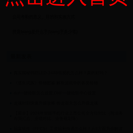
公司考勤的意义、目的和实施方式
拼音biang是什么字(biang字多少笔)
最新发表
真实揭秘韩巨LED-24A8电视机怎么样？真的好吗？
《逃生试炼》怪物图鉴 解析游戏中的各类怪物
dnf一键拾取怎么设置,DNF一键拾取中心设置
龙魂时刻快速升级攻略 御龙在天怎么升级龙魂
【最全】2024年智能手机行业上市公司全方位对比（附业务
布局汇总、业绩对比、业务规划等）
福富软件（FFCS）工资福利待遇怎么样？从9方面为你解读